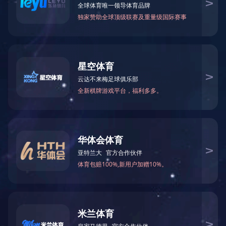
搜索本站
社交媒体
米兰官方网页版| 技术支持：
盈岚科技
|
滇ICP备19007006号-1
HTH.COM-华体会（中国）
|
KY.COM-开元(中国)
|
乐鱼在线
|
乐鱼手机
网页版登录入口
|
米兰官方网站
|
华体会在线登陆
|
米兰官方版入口
|
乐
鱼游戏app官网登录入口
|
乐鱼平台
|