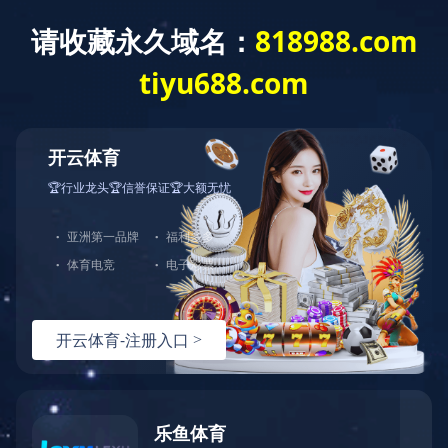
楼宇住宅
昆明高尔夫俱乐部•别墅中央空调 低温地板辐射_米兰官方网页版
昆明高尔夫俱乐部•别墅中央空调 低温地板辐射采暖系统（业主自
选）