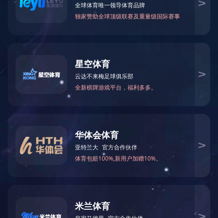
搜索本站
社交媒体
米兰官方网页版| 技术支持：
盈岚科技
|
滇ICP备19007006号-1
HTH.COM-华体会（中国）
|
KY.COM-开元(中国)
|
乐鱼在线
|
乐鱼手机
网页版登录入口
|
米兰官方网站
|
华体会在线登陆
|
米兰官方版入口
|
乐
鱼游戏app官网登录入口
|
乐鱼平台
|